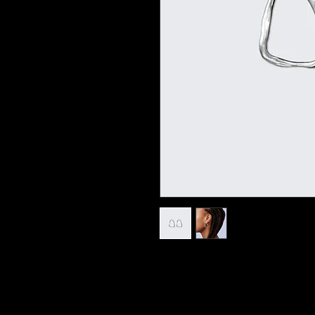
Sou a descrição do produto. 
detalhes sobre seu produto, 
especiais, instruções e mais.