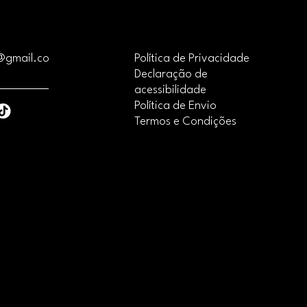
lecer confiança e garantir compras com 
mbolso ou de retorno é uma ótima 
confiança e garantir compras com 
l@gmail.co
Política de Privacidade
Declaração de
acessibilidade
Política de Envio
Termos e Condições