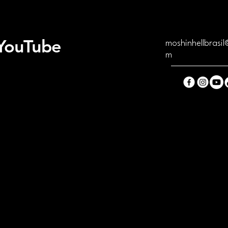
ótima maneira de estabe
Ter uma política de ree
segurança.
maneira de estabelecer 
segurança.
 YouTube
moshinhellbrasi
m