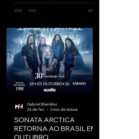
eletrônico que faz shows com cabeças
gigantes de lobos, vem ao Brasil pela
primeira vez para uma apresentação
única no dia 27 de maio, no Carioca Club,
em São Paulo/SP. O show é uma
realização da Powerline Music & Books e
Heart Merch. Adquira seu ingresso na
Fastix: fastix.com.br/events/man-with-a-
mission-em-sao-paulo Formado em
Tóquio e conhecido mundialmente por
unir rock, eletrônica e energia
cinematográfica, o q
Gabriel Brandino
24 de fev.
2 min de leitura
SONATA ARCTICA
RETORNA AO BRASIL EM
OUTUBRO