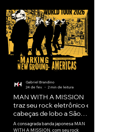
cinco integrantes — Edu Falaschi, Kiko
Loureiro, Rafael Bittencourt, Felipe
Andreoli e Aquiles Priester — nunca mais
dividiram o palco como Angra. Essa longa
ausência torna o reencontro ainda mais
histórico: uma ocasião rara, carregada de
significado, que ganha contornos ainda
mais grandiosos ao reunir também os
atuais integrantes Alírio
Gabriel Brandino
24 de fev.
2 min de leitura
MAN WITH A MISSION
traz seu rock eletrônico e
cabeças de lobo a São
Paulo
A consagrada banda japonesa MAN
WITH A MISSION, com seu rock