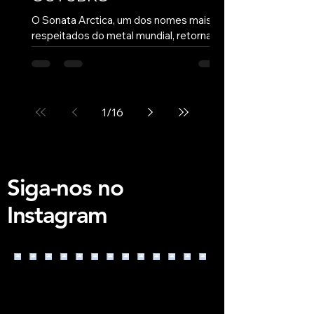
O Sonata Arctica, um dos nomes mais
respeitados do metal mundial, retorna ao
Brasil em outubro de 2026 com a
aguardada “30th Anniversary Tour”, que
celebra seus 30 anos de carreira. A turnê
passará por duas cidades brasileiras e
1
/
16
percorrerá diversos países da América
Latina, prometendo apresentações
emocionantes e um repertório especial
com os maiores clássicos de sua
trajetória. Formado em 1996 na cidade
Siga-nos no
de Kemi, na Finlândia, inicialmente sob o
nome Tricky Beans, o grupo rap
Instagram