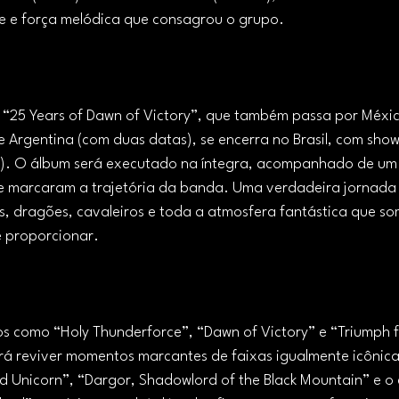
e e força melódica que consagrou o grupo.
“25 Years of Dawn of Victory”, que também passa por Méxi
e Argentina (com duas datas), se encerra no Brasil, com sho
/12). O álbum será executado na íntegra, acompanhado de um s
ue marcaram a trajetória da banda. Uma verdadeira jornada 
s, dragões, cavaleiros e toda a atmosfera fantástica que so
e proporcionar.
os como “Holy Thunderforce”, “Dawn of Victory” e “Triumph 
erá reviver momentos marcantes de faixas igualmente icônica
 Unicorn”, “Dargor, Shadowlord of the Black Mountain” e o 