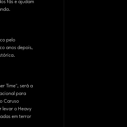
dos fãs e ajudam 
anda.
co pelo 
nco anos depois, 
tórica.
r Time", será a 
acional para 
io Caruso 
r levar o Heavy 
radas em terror 