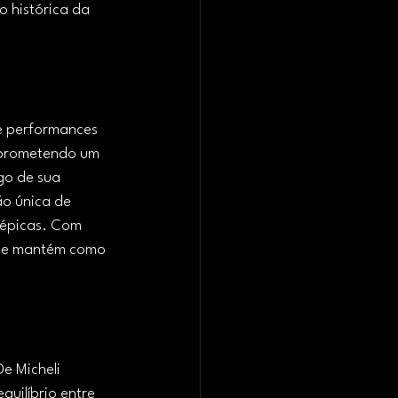
 histórica da 
e performances 
 prometendo um 
go de sua 
o única de 
 épicas. Com 
a se mantém como 
e Micheli 
quilíbrio entre 