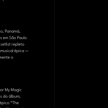
co, Panamá, 
ws em São Paulo 
etlist repleto 
musical épica — 
mente o 
for My Magic 
s do álbum, 
épico “The 