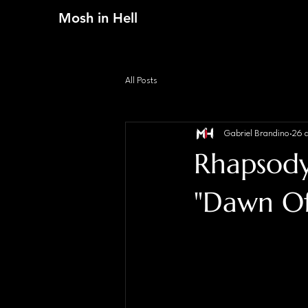
Mosh in Hell
All Posts
Gabriel Brandino
26 
Rhapsody
"Dawn Of