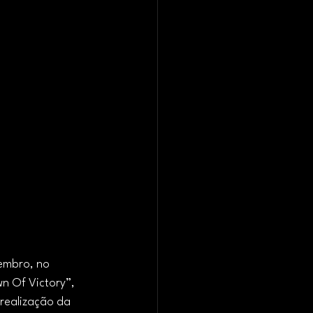
embro, no 
n Of Victory”, 
 realização da 