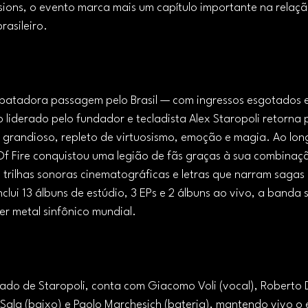
ions, o evento marca mais um capítulo importante na relação
rasileiro.
ebatadora passagem pelo Brasil — com ingressos esgotados 
liderado pelo fundador e tecladista Alex Staropoli retorna
 grandioso, repleto de virtuosismo, emoção e magia. Ao lon
Of Fire conquistou uma legião de fãs graças à sua combinaçã
, trilhas sonoras cinematográficas e letras que narram sagas
clui 13 álbuns de estúdio, 3 EPs e 2 álbuns ao vivo, a band
er metal sinfônico mundial.
ado de Staropoli, conta com Giacomo Voli (vocal), Roberto D
 Sala (baixo) e Paolo Marchesich (bateria), mantendo vivo o e