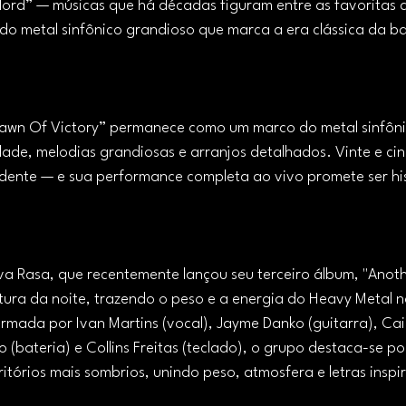
elord” — músicas que há décadas figuram entre as favoritas 
e do metal sinfônico grandioso que marca a era clássica da b
wn Of Victory” permanece como um marco do metal sinfôni
idade, melodias grandiosas e arranjos detalhados. Vinte e ci
dente — e sua performance completa ao vivo promete ser his
va Rasa, que recentemente lançou seu terceiro álbum, "Anothe
tura da noite, trazendo o peso e a energia do Heavy Metal n
ormada por Ivan Martins (vocal), Jayme Danko (guitarra), Ca
(bateria) e Collins Freitas (teclado), o grupo destaca-se po
rritórios mais sombrios, unindo peso, atmosfera e letras inspi