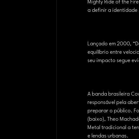
Mighty Ride of the Fir
a definir a identidad
Lançado em 2000, “Da
equilíbrio entre veloc
seu impacto segue evi
A banda brasileira Co
responsável pela aber
preparar o público. F
(baixo), Theo Machado 
Metal tradicional a te
e lendas urbanas.