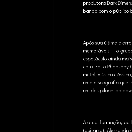
produtora Dark Dimens
banda com o público b
Após sua última e arr
memoráveis — o grupo 
espetáculo ainda mais
carreira, o Rhapsody 
metal, música clássica
uma discografia que in
um dos pilares do pow
A atual formação, ao l
(guitarra), Alessandro