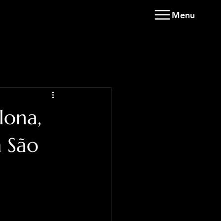
Menu
lona,
m São