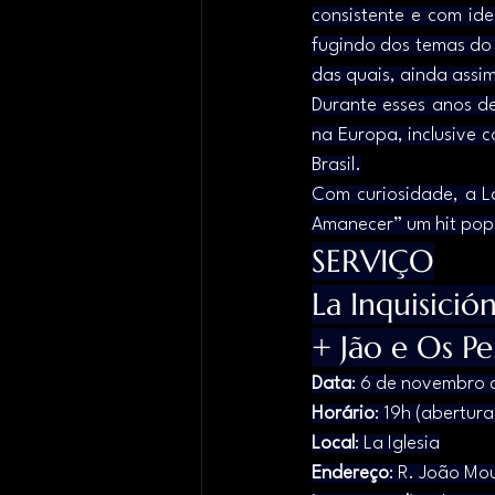
consistente e com id
fugindo dos temas do 
das quais, ainda assi
Durante esses anos d
na Europa, inclusive 
Brasil.
Com curiosidade, a L
Amanecer” um hit pop
SERVIÇO
La Inquisició
+ Jão e Os Pe
Data
: 6 de novembro 
Horário
: 19h (abertur
Local
: La Iglesia
Endereço
: R. João Mou