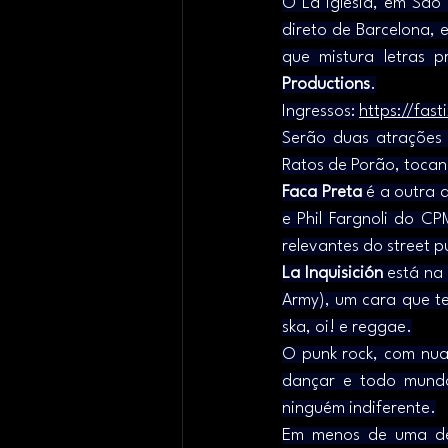
O La Iglesia, em São 
direto de Barcelona, 
que mistura letras 
Productions
.
Ingressos: 
https://fas
Serão duas atrações 
Ratos de Porão, tocand
Faca Preta
 é a outra 
e Phil Fargnoli do CP
relevantes do street p
La Inquisición
 está na
Army), um cara que te
ska, oi! e reggae.
O punk rock, com nuan
dançar e todo mundo
ninguém indiferente.
Em menos de uma déc