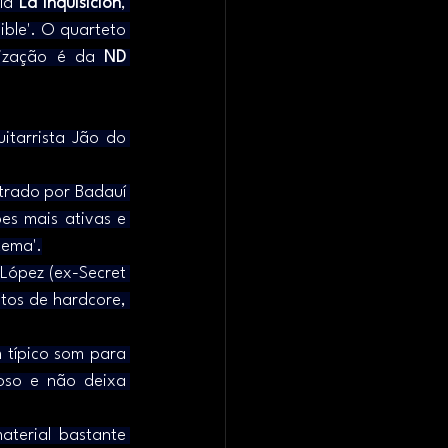
lã 
La Inquisición
, 
ble'. O quarteto 
lização é da 
ND 
itarrista Jão do 
trado por Badauí 
es mais ativas e 
tema'.
López (ex-Secret 
tos de hardcore, 
 típico som para 
so e não deixa 
erial bastante 