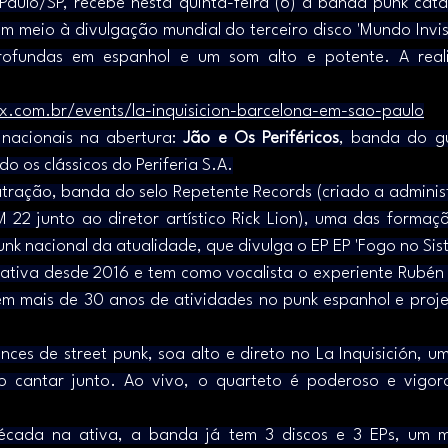
Paulo/SP, recebe nesta quinta-feira (6) a banda punk cata
em meio à divulgação mundial do terceiro disco 'Mundo Invisi
profundas em espanhol e um som alto e potente. A rea
tix.com.br/events/la-inquisicion-barcelona-em-sao-paulo
nacionais na abertura: 
Jão e Os Periféricos
, banda do gu
o os clássicos do Periferia S.A.
atração, banda do selo Repetente Records (criado a adminis
M 22 junto ao diretor artístico Rick Lion), uma das formaçõ
unk nacional da atualidade, que divulga o EP EP 'Fogo no Sis
 ativa desde 2016 e tem como vocalista o experiente Rubén 
m mais de 30 anos de atividades no punk espanhol e proje
ces de street punk, soa alto e direto no La Inquisición, um
 cantar junto. Ao vivo, o quarteto é poderoso e vigoro
ada na ativa, a banda já tem 3 discos e 3 EPs, um mat